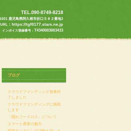
TEL.090-8749-8218
9-1601 鹿児島県阿久根市折口５８２番地3
：https://tgf0177.stars.ne.jp
URL
T4340003003433
インボイス登録番号：
ブログ
クラウドファンディング無事終
了しました
クラウドファンディングに挑戦
します
「隠れフードロス」について
スマート農業の魅力
環境モニタリング試験を行いま