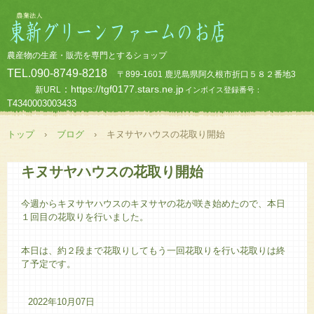
農産物の生産・販売を専門とするショップ
TEL.090-8749-8218
〒899-1601 鹿児島県阿久根市折口５８２番地3
：https://tgf0177.stars.ne.jp
新URL
インボイス登録番号：
T4340003003433
トップ
›
ブログ
›
キヌサヤハウスの花取り開始
キヌサヤハウスの花取り開始
今週からキヌサヤハウスのキヌサヤの花が咲き始めたので、本日
１回目の花取りを行いました。
本日は、約２段まで花取りしてもう一回花取りを行い花取りは終
了予定です。
2022年10月07日