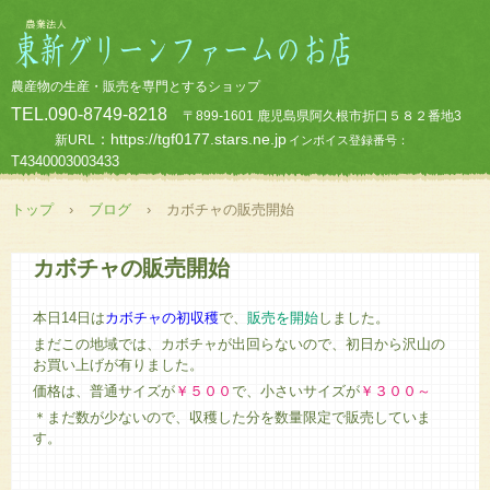
農産物の生産・販売を専門とするショップ
TEL.090-8749-8218
〒899-1601 鹿児島県阿久根市折口５８２番地3
：https://tgf0177.stars.ne.jp
新URL
インボイス登録番号：
T4340003003433
トップ
›
ブログ
›
カボチャの販売開始
カボチャの販売開始
本日14日は
カボチャの初収穫
で、
販売を開始
しました。
まだこの地域では、カボチャが出回らないので、初日から沢山の
お買い上げが有りました。
価格は、普通サイズが
￥５００
で、小さいサイズが
￥３００～
＊まだ数が少ないので、収穫した分を数量限定で販売していま
す。