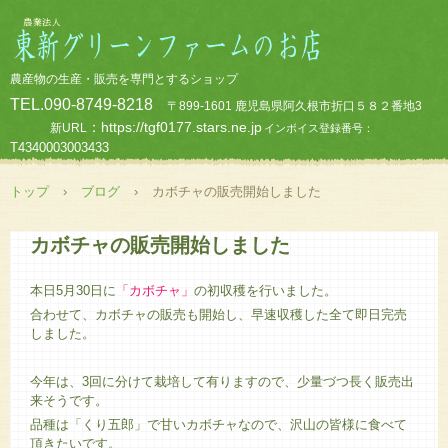
農産物の生産・販売を専門とするショップ
TEL.090-8749-8218
〒899-1601 鹿児島県阿久根市折口５８２番地3
：https://tgf0177.stars.ne.jp
新URL
インボイス登録番号：
T4340003003433
トップ
›
ブログ
›
カボチャの販売開始しました
カボチャの販売開始しました
本日5月30日に
「カボチャ」
の初収穫を行いました。
合わせて、カボチャの販売も開始し、早速収穫した全て即日完売
しました。
今年は、3回に分けて栽培して有りますので、少量づつ長く販売出
来そうです。
品種は「くり五郎」で甘いカボチャなので、沢山の皆様に食べて
頂きたいです。